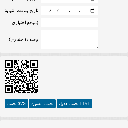
تاريخ ووقت النهاية
موقع اختياري)
وصف (اختياري)
تحميل جدول HTML
تحميل الصورة
تحميل SVG