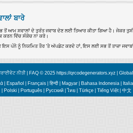
ਾਲਾਂ ਬਾਰੇ
ੇ ਸਭ ਤੋਂ ਆਮ ਸਵਾਲਾਂ ਦੇ ਤੁਰੰਤ ਜਵਾਬ ਦੇਣ ਲਈ ਤਿਆਰ ਕੀਤਾ ਗਿਆ ਹੈ। ਜੇਕਰ ਤੁਸੀਂ
ਰਕ ਕਰਨ ਵਿੱਚ ਸੰਕੋਚ ਨਾ ਕਰੋ।
ੇ ਇਸ ਪੰਨੇ ਨੂੰ ਨਿਯਮਿਤ ਤੌਰ 'ਤੇ ਅੱਪਡੇਟ ਕਰਦੇ ਹਾਂ, ਇਸ ਲਈ ਸਭ ਤੋਂ ਤਾਜ਼ਾ ਜ
ਰਾਈਵੇਟ ਨੀਤੀ
|
FAQ
© 2025 https://qrcodegenerators.xyz |
Global
κά
|
Español
|
Français
|
हिन्दी
|
Magyar
|
Bahasa Indonesia
|
Itali
|
Polski
|
Português
|
Русский
|
ไทย
|
Türkçe
|
Tiếng Việt
|
中文