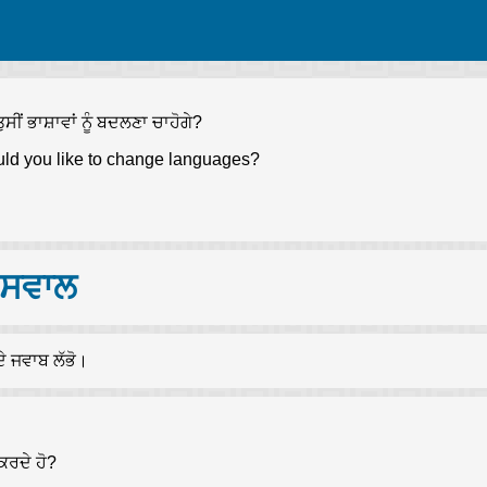
ੁਸੀਂ ਭਾਸ਼ਾਵਾਂ ਨੂੰ ਬਦਲਣਾ ਚਾਹੋਗੇ?
ld you like to change languages?
 ਸਵਾਲ
ਦੇ ਜਵਾਬ ਲੱਭੋ।
 ਕਰਦੇ ਹੋ?