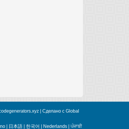
rcodegenerators.xyz | Сделано с
Global
ano
|
日本語
|
한국어
|
Nederlands
|
ਪੰਜਾਬੀ