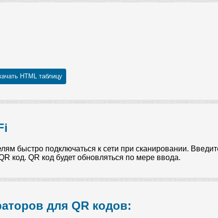
качать HTML таблицу
Fi
ям быстро подключаться к сети при сканировании. Введите 
R код. QR код будет обновляться по мере ввода.
раторов для QR кодов: