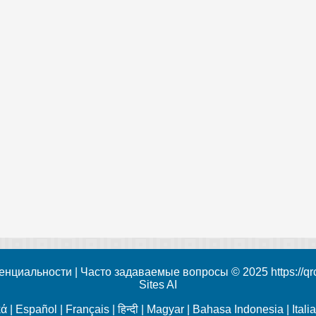
енциальности
|
Часто задаваемые вопросы
© 2025 https://q
Sites AI
κά
|
Español
|
Français
|
हिन्दी
|
Magyar
|
Bahasa Indonesia
|
Itali